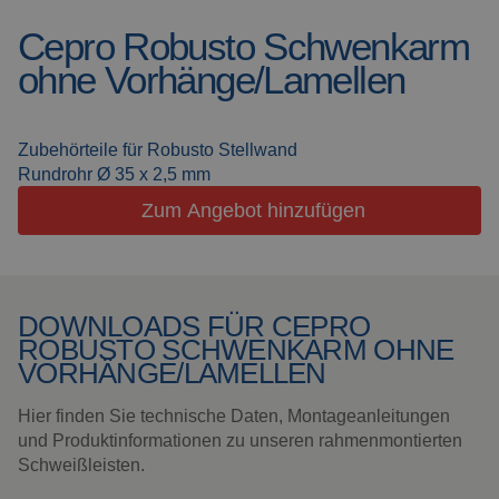
Cepro Robusto Schwenkarm
Schweissdecken
Über uns
ohne Vorhänge/Lamellen
Schweisskabinen
Aktuelles
Outdoor
Häufig gestellte Fragen
Zubehörteile für Robusto Stellwand
Schweissen
Rundrohr Ø 35 x 2,5 mm
Downloads
Zum Angebot hinzufügen
Schleiflamellen
Arbeitskabinen
DOWNLOADS FÜR CEPRO
Schleifvorhänge
ROBUSTO SCHWENKARM OHNE
VORHÄNGE/LAMELLEN
Laserschweissen
Hier finden Sie technische Daten, Montageanleitungen
und Produktinformationen zu unseren rahmenmontierten
Isolationsprodukte
Schweißleisten.