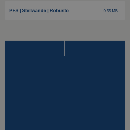
Spezialaufhängungen
PFS | Stellwände | Robusto
0.55 MB
Impact
Schutzplatte
Montage
Alle Produkte ansehen