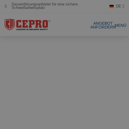
DE
Engagiert & flexibel
Zertifizierte Produkte
ANGEBOT
MENÜ
ANFORDERN
Unsere Produkte
Gesamtlösungen
Projekte
Schweissvorhäng
Angebot anfordern
Schweisslamellen
Kontakt
Stellwände
Lamellenstreifen
Referenzen