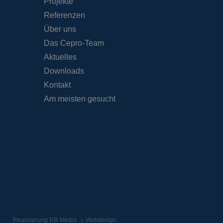
ndet wird.
Projekte
enerierte Zahl. Die
die Site spezifisch
Referenzen
ung des
 Seiten.
Über uns
nst verwendet, um
Das Cepro-Team
kies zu speichern.
ss ordnungsgemäß
Aktuelles
Downloads
Kontakt
Am meisten gesucht
ung
 und das
ererfahrung und die
ormationen darüber,
 die der
 gesehen hat.
m den
ormationen darüber,
 die der
m den
 gesehen hat.
erknüpft. Dies ist
deten
ndet, um eindeutige
rte Nummer als
Realisierung
RB-Media
Webdesign
rung auf einer Site