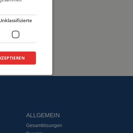
Unklassifizierte
KZEPTIEREN
zierte
meldung und die
wendet werden.
ALLGEMEIN
ie auf der PHP-
Gesamtlösungen
ung, die zum