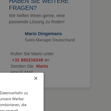
HABEN SIE WEITERE
FRAGEN?
Wir helfen Ihnen gerne, eine
passende Lösung zu finden!
Mario Dingemans
Sales Manager Deutschland
Rufen Sie Mario unter
+31 682216249
an
Senden Sie
Mario
eine E-Mail
×
 Datenverkehr zu
 unsere Werbe-
ombinieren, die
e gesammelt