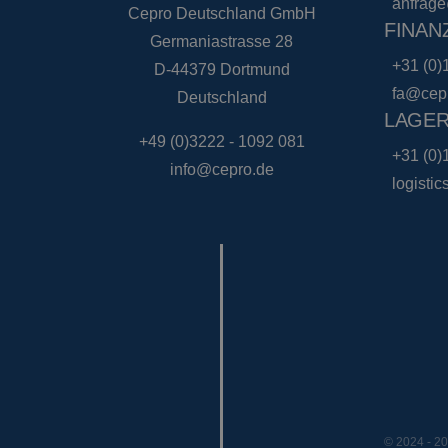
anfrag
Cepro Deutschland GmbH
FINAN
Germaniastrasse 28
+31 (0)
D-44379 Dortmund
CookieScriptConse
fa@cep
Deutschland
LAGER
+49 (0)3222 - 1092 081
+31 (0)
info@cepro.de
logisti
Name
Name
Anbieter
Name
__ctid
Domäne
_clck
_gcl_au
Google L
.cepro.de
_ga_Z0J79KG7XQ
IDE
Google L
.doublecl
_ga_27ZGDWQ3TT
_ga
© 2024 - 