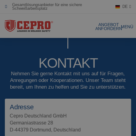
Gesamtlösungsanbieter für eine sichere
DE
Schweißarbeitsplatz
Engagiert & flexibel
ANGEBOT
MENÜ
ANFORDERN
Zertifizierte Produkte
Unsere Produkte
KONTAKT
Gesamtlösungen
Nehmen Sie gerne Kontakt mit uns auf für Fragen,
Anregungen oder Kooperationen. Unser Team steht
Projekte
Schweissvorhäng
bereit, um Ihnen zu helfen und Sie zu unterstützen.
Angebot anfordern
Schweisslamellen
Adresse
Kontakt
Stellwände
Cepro Deutschland GmbH
Germaniastrasse 28
D-44379 Dortmund, Deutschland
Lamellenstreifen
Referenzen