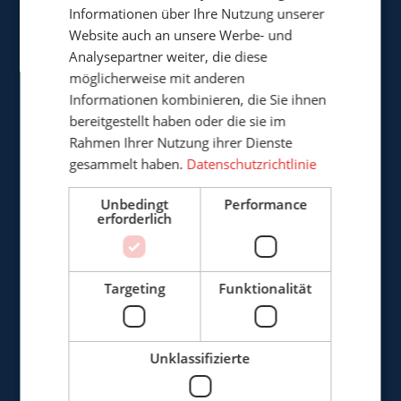
Informationen über Ihre Nutzung unserer
Website auch an unsere Werbe- und
Analysepartner weiter, die diese
möglicherweise mit anderen
Cepro Deutschland GmbH
Informationen kombinieren, die Sie ihnen
Germaniastrasse 28
bereitgestellt haben oder die sie im
D-44379 Dortmund
Rahmen Ihrer Nutzung ihrer Dienste
Deutschland
gesammelt haben.
Datenschutzrichtlinie
Unbedingt
Performance
+49 (0)3222 - 1092 081
erforderlich
info@cepro.de
Targeting
Funktionalität
VERKAUF
Unklassifizierte
+49 (0)3222 - 1092 081