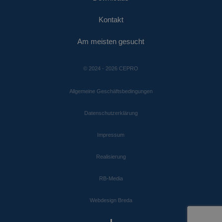
Analytics
IDE
1 Jahr
Dieses Cookie
Google LLC
verwendet, um d
wird von
.doubleclick.net
Sitzungsstatus
Kontakt
Doubleclick
beizubehalten.
gesetzt und
enthält
_ga
1 Jahr 1
Dieser Cookie-
Google
Informationen
Am meisten gesucht
Monat
Name ist mit
LLC
darüber, wie
Google Universal
.cepro.de
der
Analytics verknüp
Endbenutzer
Dies ist eine
die Website
© 2024 - 2026 CEPRO
wichtige
nutzt, sowie
Aktualisierung d
über Werbung,
am häufigsten
die der
Allgemeine Geschäftsbedingungen
verwendeten
Endbenutzer
Analysedienstes
möglicherweise
von Google. Dies
vor dem
Datenschutzerklärung
Cookie wird
Besuch dieser
verwendet, um
Website
eindeutige Benut
gesehen hat.
Impressum
zu unterscheiden
indem eine zufäll
generierte Numm
Realisierung
als Client-ID
zugewiesen wird.
ist in jeder
Seitenanforderu
RB-Media
auf einer Site
enthalten und wi
zur Berechnung 
Webdesign Breda
Besucher-, Sitzun
und
Kampagnendate