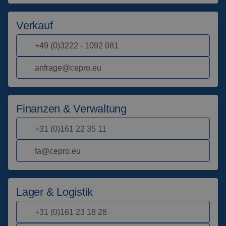
Schweissdecken
Über uns
Verkauf
Schweisskabinen
Aktuelles
+49 (0)3222 - 1092 081
Outdoor
Häufig gestellte Fragen
anfrage@cepro.eu
Schweissen
Downloads
Schleiflamellen
Finanzen & Verwaltung
Arbeitskabinen
+31 (0)161 22 35 11
Schleifvorhänge
fa@cepro.eu
Laserschweissen
Lager & Logistik
Isolationsprodukte
+31 (0)161 23 18 28