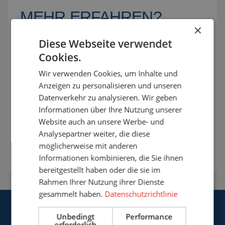
MEHR ERFAHREN?
×
Wir helfen Ihnen gerne! Lassen Sie uns die
Diese Webseite verwendet
Möglichkeiten besprechen und die Lösung finden,
Cookies.
die am besten zu Ihrem Arbeitsplatz passt.
Entscheiden Sie sich für Sicherheit mit Cepro.
Wir verwenden Cookies, um Inhalte und
Anzeigen zu personalisieren und unseren
+49 (0)3222 - 1092 081
Datenverkehr zu analysieren. Wir geben
Informationen über Ihre Nutzung unserer
info@cepro.de
Website auch an unsere Werbe- und
Analysepartner weiter, die diese
Möglichkeiten besprechen
möglicherweise mit anderen
Informationen kombinieren, die Sie ihnen
bereitgestellt haben oder die sie im
Rahmen Ihrer Nutzung ihrer Dienste
gesammelt haben.
Datenschutzrichtlinie
Unbedingt
Performance
erforderlich