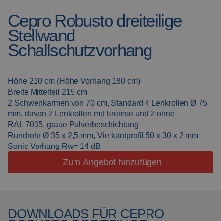
Cepro Robusto dreiteilige
Schweissdecken
Über uns
Stellwand
Schweisskabinen
Aktuelles
Schallschutzvorhang
Outdoor
Häufig gestellte Fragen
Schweissen
Höhe 210 cm (Höhe Vorhang 180 cm)
Downloads
Breite Mittelteil 215 cm
Schleiflamellen
2 Schwenkarmen von 70 cm, Standard 4 Lenkrollen Ø 75
mm, davon 2 Lenkrollen mit Bremse und 2 ohne
Arbeitskabinen
RAL 7035, graue Pulverbeschichtung
Rundrohr Ø 35 x 2,5 mm, Vierkantprofil 50 x 30 x 2 mm
Schleifvorhänge
Sonic Vorhang Rw= 14 dB
Zum Angebot hinzufügen
Laserschweissen
Isolationsprodukte
DOWNLOADS FÜR CEPRO