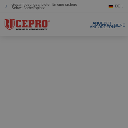
Schweißarbeitsplatz
DE
Engagiert & flexibel
ANGEBOT
Zertifizierte Produkte
MENÜ
ANFORDERN
Unsere Produkte
Gesamtlösungen
Projekte
Schweissvorhäng
Angebot anfordern
Schweisslamellen
Kontakt
Stellwände
Lamellenstreifen
Referenzen