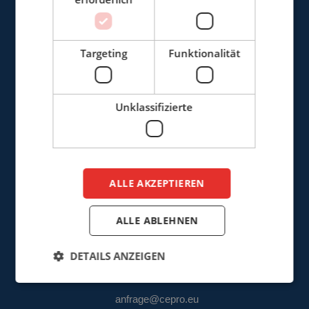
Cepro Deutschland GmbH
Targeting
Funktionalität
Germaniastrasse 28
D-44379 Dortmund
Deutschland
Unklassifizierte
+49 (0)3222 - 1092 081
info@cepro.de
ALLE AKZEPTIEREN
ALLE ABLEHNEN
VERKAUF
DETAILS ANZEIGEN
+49 (0)3222 - 1092 081
anfrage@cepro.eu