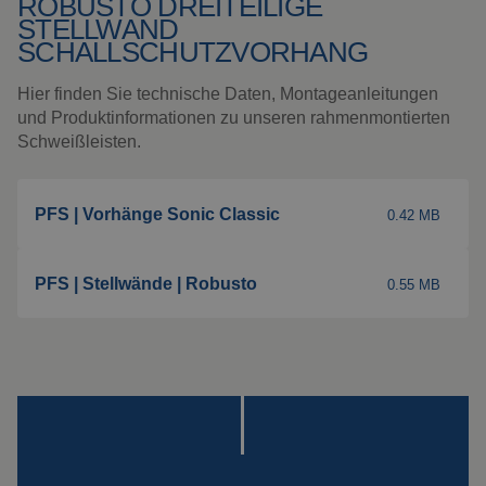
ROBUSTO DREITEILIGE
Spezialaufhängungen
STELLWAND
SCHALLSCHUTZVORHANG
Impact
Schutzplatte
Hier finden Sie technische Daten, Montageanleitungen
Montage
und Produktinformationen zu unseren rahmenmontierten
Schweißleisten.
Alle Produkte ansehen
PFS | Vorhänge Sonic Classic
0.42 MB
PFS | Stellwände | Robusto
0.55 MB