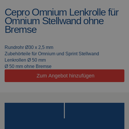
Cepro Omnium Lenkrolle für
Schweissdecken
Über uns
Omnium Stellwand ohne
Schweisskabinen
Aktuelles
Bremse
Outdoor
Häufig gestellte Fragen
Schweissen
Rundrohr Ø30 x 2,5 mm
Downloads
Zubehörteile für Omnium und Sprint Stellwand
Schleiflamellen
Lenkrollen Ø 50 mm
Ø 50 mm ohne Bremse
Arbeitskabinen
Zum Angebot hinzufügen
Schleifvorhänge
Laserschweissen
Isolationsprodukte