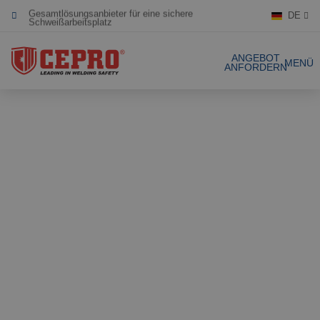
Gesamtlösungsanbieter für eine sichere
DE
Schweißarbeitsplatz
Engagiert & flexibel
ANGEBOT
MENÜ
ANFORDERN
Zertifizierte Produkte
Unsere Produkte
Gesamtlösungen
Projekte
Schweissvorhäng
Angebot anfordern
Schweisslamellen
Kontakt
Stellwände
Lamellenstreifen
Referenzen