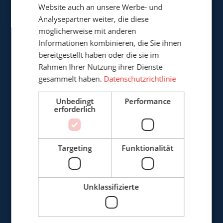
Website auch an unsere Werbe- und
Analysepartner weiter, die diese
Cepro Deutschland GmbH
möglicherweise mit anderen
Germaniastrasse 28
Informationen kombinieren, die Sie ihnen
D-44379 Dortmund
bereitgestellt haben oder die sie im
Deutschland
Rahmen Ihrer Nutzung ihrer Dienste
gesammelt haben.
Datenschutzrichtlinie
+49 (0)3222 - 1092 081
Unbedingt
Performance
erforderlich
info@cepro.de
Targeting
Funktionalität
VERKAUF
Unklassifizierte
+49 (0)3222 - 1092 081
anfrage@cepro.eu