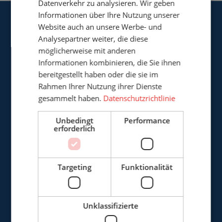
Datenverkehr zu analysieren. Wir geben
Informationen über Ihre Nutzung unserer
Website auch an unsere Werbe- und
Analysepartner weiter, die diese
möglicherweise mit anderen
Informationen kombinieren, die Sie ihnen
Cepro Deutschland GmbH
bereitgestellt haben oder die sie im
Germaniastrasse 28
Rahmen Ihrer Nutzung ihrer Dienste
D-44379 Dortmund
gesammelt haben.
Datenschutzrichtlinie
Deutschland
Unbedingt
Performance
erforderlich
+49 (0)3222 - 1092 081
info@cepro.de
Targeting
Funktionalität
Unklassifizierte
VERKAUF