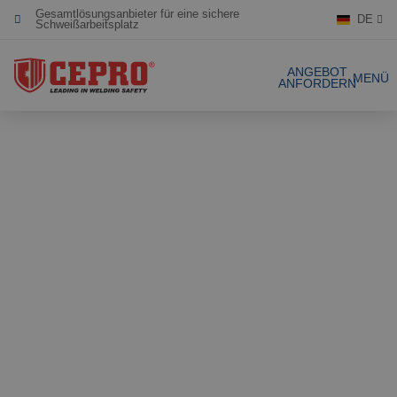
DE
Engagiert & flexibel
Zertifizierte Produkte
ANGEBOT
MENÜ
ANFORDERN
Unsere Produkte
Gesamtlösungen
Projekte
Schweissvorhäng
Angebot anfordern
Schweisslamellen
Kontakt
Stellwände
Lamellenstreifen
Referenzen