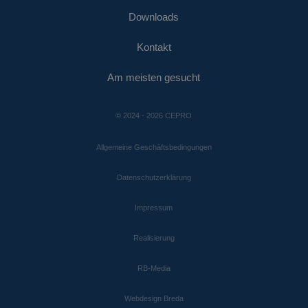
Monat
von Google
Analytics
Downloads
IDE
1 Jahr
Dieses Cookie
Google LLC
verwendet, um d
wird von
.doubleclick.net
Sitzungsstatus
Doubleclick
beizubehalten.
Kontakt
gesetzt und
enthält
_ga
1 Jahr 1
Dieser Cookie-
Google
Informationen
Monat
Name ist mit
LLC
darüber, wie
Am meisten gesucht
Google Universal
.cepro.de
der
Analytics verknüp
Endbenutzer
Dies ist eine
die Website
wichtige
nutzt, sowie
© 2024 - 2026 CEPRO
Aktualisierung d
über Werbung,
am häufigsten
die der
verwendeten
Endbenutzer
Allgemeine Geschäftsbedingungen
Analysedienstes
möglicherweise
von Google. Dies
vor dem
Cookie wird
Besuch dieser
Datenschutzerklärung
verwendet, um
Website
eindeutige Benut
gesehen hat.
zu unterscheiden
Impressum
indem eine zufäll
generierte Numm
als Client-ID
Realisierung
zugewiesen wird.
ist in jeder
Seitenanforderu
auf einer Site
RB-Media
enthalten und wi
zur Berechnung 
Besucher-, Sitzun
Webdesign Breda
und