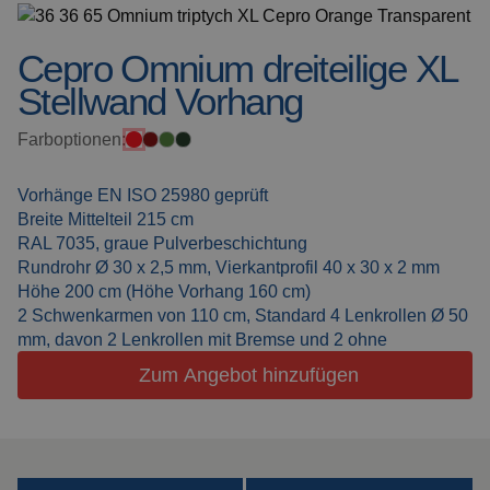
Schweissdecken
Über uns
Cepro Omnium dreiteilige XL
Stellwand Vorhang
Schweisskabinen
Aktuelles
Outdoor
Farboptionen:
Häufig gestellte Fragen
Schweissen
Downloads
Vorhänge EN ISO 25980 geprüft
Schleiflamellen
Breite Mittelteil 215 cm
RAL 7035, graue Pulverbeschichtung
Arbeitskabinen
Rundrohr Ø 30 x 2,5 mm, Vierkantprofil 40 x 30 x 2 mm
Höhe 200 cm (Höhe Vorhang 160 cm)
2 Schwenkarmen von 110 cm, Standard 4 Lenkrollen Ø 50
Schleifvorhänge
mm, davon 2 Lenkrollen mit Bremse und 2 ohne
Zum Angebot hinzufügen
Laserschweissen
Isolationsprodukte