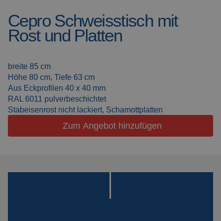
Cepro Schweisstisch mit
Schweissdecken
Über uns
Rost und Platten
Schweisskabinen
Aktuelles
Outdoor
Häufig gestellte Fragen
breite 85 cm
Schweissen
Höhe 80 cm, Tiefe 63 cm
Downloads
Aus Eckprofilen 40 x 40 mm
Schleiflamellen
RAL 6011 pulverbeschichtet
Stabeisenrost nicht lackiert, Schamottplatten
Arbeitskabinen
Zum Angebot hinzufügen
Schleifvorhänge
Laserschweissen
Isolationsprodukte