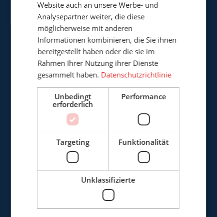
Website auch an unsere Werbe- und
Analysepartner weiter, die diese
Cepro Deutschland GmbH
möglicherweise mit anderen
Germaniastrasse 28
Informationen kombinieren, die Sie ihnen
D-44379 Dortmund
bereitgestellt haben oder die sie im
Deutschland
Rahmen Ihrer Nutzung ihrer Dienste
gesammelt haben.
Datenschutzrichtlinie
+49 (0)3222 - 1092 081
Unbedingt
Performance
erforderlich
info@cepro.de
Targeting
Funktionalität
VERKAUF
Unklassifizierte
+49 (0)3222 - 1092 081
anfrage@cepro.eu