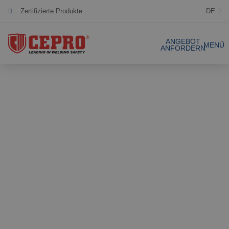
Zertifizierte Produkte
DE
Nachhaltige Zusammenarbeit
ANGEBOT
MENÜ
ANFORDERN
Gesamtlösungsanbieter für eine sichere
Schweißarbeitsplatz
Engagiert & flexibel
Unsere Produkte
Gesamtlösungen
Projekte
Schweissvorhäng
Angebot anfordern
Schweisslamellen
Kontakt
Stellwände
Lamellenstreifen
Referenzen