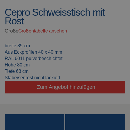
Schweisskabinen
Aktuelles
Cepro Schweisstisch mit
Rost
Outdoor
Häufig gestellte Fragen
Schweissen
Größe
Größentabelle ansehen
Downloads
Schleiflamellen
breite 85 cm
Aus Eckprofilen 40 x 40 mm
Arbeitskabinen
RAL 6011 pulverbeschichtet
Höhe 80 cm
Schleifvorhänge
Tiefe 63 cm
Stabeisenrost nicht lackiert
Laserschweissen
Zum Angebot hinzufügen
Isolationsprodukte
Spezialaufhängungen
Impact