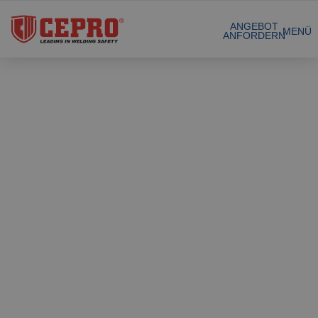
Zertifizierte Produkte
ANGEBOT
MENÜ
ANFORDERN
Unsere Produkte
Gesamtlösungen
Projekte
Schweissvorhäng
Angebot anfordern
Schweisslamellen
Kontakt
Stellwände
Lamellenstreifen
Referenzen
Schweissdecken
Über uns