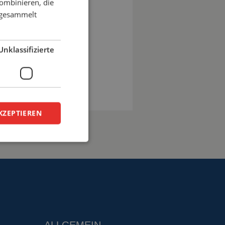
ombinieren, die
o.
e gesammelt
@cepro.de
Unklassifizierte
n
KZEPTIEREN
zierte
meldung und die
wendet werden.