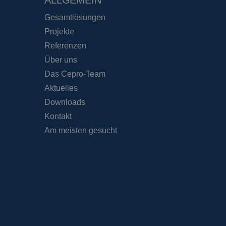
ALLGEMEIN
ie auf der PHP-
ung, die zum
ndet wird.
Gesamtlösungen
enerierte Zahl. Die
die Site spezifisch
Projekte
ung des
 Seiten.
Referenzen
nst verwendet, um
Über uns
kies zu speichern.
ss ordnungsgemäß
Das Cepro-Team
Aktuelles
Downloads
Kontakt
ung
Am meisten gesucht
 und das
ererfahrung und die
ormationen darüber,
 die der
 gesehen hat.
m den
ormationen darüber,
 die der
m den
 gesehen hat.
erknüpft. Dies ist
deten