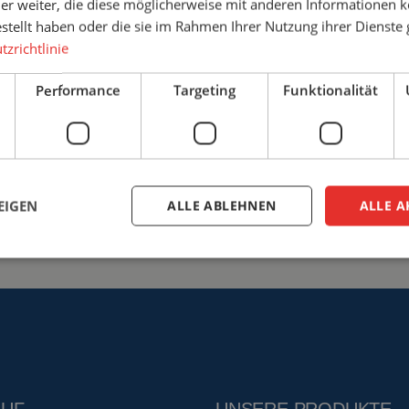
er weiter, die diese möglicherweise mit anderen Informationen k
Sie sich für Sicherheit mit Cepr
estellt haben oder die sie im Rahmen Ihrer Nutzung ihrer Dienst
zrichtlinie
+49 (0)3222 - 1092 081
info
Performance
Targeting
Funktionalität
Möglichkeiten bespreche
EIGEN
ALLE ABLEHNEN
ALLE A
ingt erforderlich
Performance
Targeting
Funktionalität
Unklassifi
iche Cookies ermöglichen wesentliche Kernfunktionen der Website wie die Benutzeran
ne die unbedingt erforderlichen Cookies kann die Website nicht ordnungsgemäß ver
Anbieter
/
Ablaufdatum
Beschreibung
Domäne