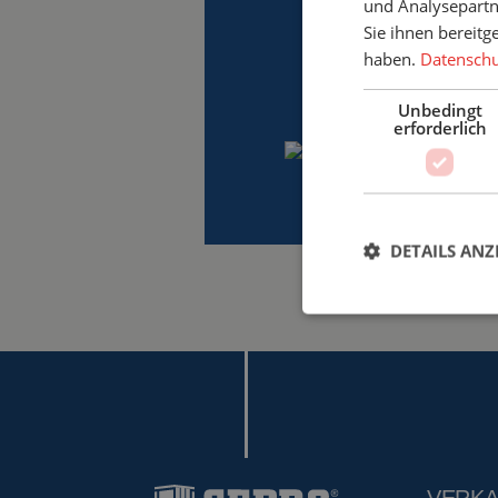
und Analysepartn
Sie ihnen bereitg
haben.
Datenschut
Unbedingt
erforderlich
DETAILS ANZ
Unbed
Unbedingt erforderl
Kontoverwaltung. Oh
Name