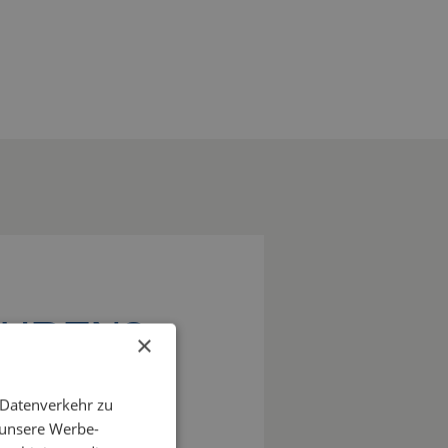
AHREN?
×
 Sie uns die
 Datenverkehr zu
die Lösung finden, die
 unsere Werbe-
z passt. Entscheiden