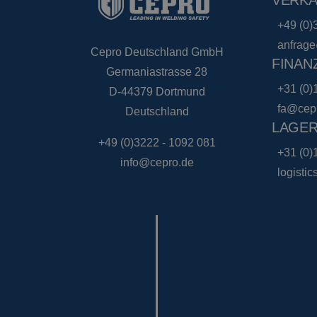
VERK
PHPSESSID
+49 (0)
anfrag
Cepro Deutschland GmbH
FINAN
Germaniastrasse 28
CookieScriptConse
+31 (0)
D-44379 Dortmund
fa@cep
Deutschland
LAGER
+49 (0)3222 - 1092 081
+31 (0)
info@cepro.de
Name
Name
logisti
Anbieter
Name
__ctid
Domäne
_clck
_gcl_au
Google L
.cepro.de
_ga_Z0J79KG7XQ
IDE
Google L
.doublecl
_ga_27ZGDWQ3TT
_ga