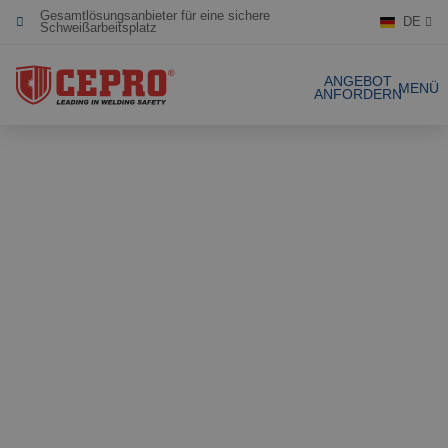
Gesamtlösungsanbieter für eine sichere
DE
Schweißarbeitsplatz
Engagiert & flexibel
ANGEBOT
MENÜ
ANFORDERN
Zertifizierte Produkte
Unsere Produkte
Gesamtlösungen
Projekte
Schweissvorhäng
Angebot anfordern
Schweisslamellen
Kontakt
Stellwände
Lamellenstreifen
Referenzen