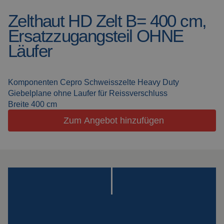
Zelthaut HD Zelt B= 400 cm,
Schweissdecken
Über uns
Ersatzzugangsteil OHNE
Schweisskabinen
Aktuelles
Läufer
Outdoor
Häufig gestellte Fragen
Schweissen
Komponenten Cepro Schweisszelte Heavy Duty
Downloads
Giebelplane ohne Laufer für Reissverschluss
Schleiflamellen
Breite 400 cm
Zum Angebot hinzufügen
Arbeitskabinen
Schleifvorhänge
Laserschweissen
Isolationsprodukte