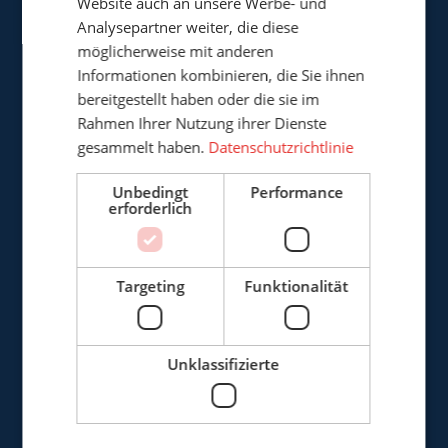
Website auch an unsere Werbe- und
Analysepartner weiter, die diese
Cepro Deutschland GmbH
möglicherweise mit anderen
Germaniastrasse 28
Informationen kombinieren, die Sie ihnen
D-44379 Dortmund
bereitgestellt haben oder die sie im
Deutschland
Rahmen Ihrer Nutzung ihrer Dienste
gesammelt haben.
Datenschutzrichtlinie
+49 (0)3222 - 1092 081
Unbedingt
Performance
info@cepro.de
erforderlich
Targeting
Funktionalität
VERKAUF
+49 (0)3222 - 1092 081
Unklassifizierte
anfrage@cepro.eu
FINANZEN & VERWALTUNG