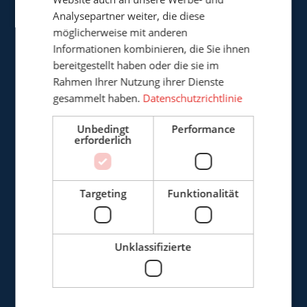
Analysepartner weiter, die diese
Cepro Deutschland GmbH
möglicherweise mit anderen
Germaniastrasse 28
Informationen kombinieren, die Sie ihnen
D-44379 Dortmund
bereitgestellt haben oder die sie im
Deutschland
Rahmen Ihrer Nutzung ihrer Dienste
gesammelt haben.
Datenschutzrichtlinie
+49 (0)3222 - 1092 081
Unbedingt
Performance
info@cepro.de
erforderlich
Targeting
Funktionalität
VERKAUF
+49 (0)3222 - 1092 081
Unklassifizierte
anfrage@cepro.eu
FINANZEN & VERWALTUNG