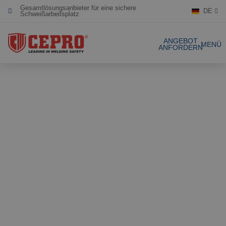
Gesamtlösungsanbieter für eine sichere
Schweißarbeitsplatz
DE
Engagiert & flexibel
ANGEBOT
MENÜ
ANFORDERN
Zertifizierte Produkte
Unsere Produkte
Gesamtlösungen
Projekte
Schweissvorhäng
Angebot anfordern
Schweisslamellen
Kontakt
Stellwände
Lamellenstreifen
Referenzen