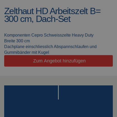
Zelthaut HD Arbeitszelt B=
Schweissdecken
Über uns
300 cm, Dach-Set
Schweisskabinen
Aktuelles
Outdoor
Häufig gestellte Fragen
Komponenten Cepro Schweisszelte Heavy Duty
Schweissen
Breite 300 cm
Downloads
Dachplane einschliesslich Abspannschlaufen und
Schleiflamellen
Gummibänder mit Kugel
Zum Angebot hinzufügen
Arbeitskabinen
Schleifvorhänge
Laserschweissen
Isolationsprodukte