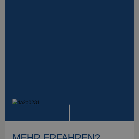
Spezialaufhängungen
Impact
Schutzplatte
Montage
Alle Produkte ansehen
MEHR ERFAHREN?