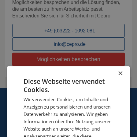
Möglichkeiten besprechen und die Lösung finden,
die am besten zu Ihrem Arbeitsplatz passt.
Entscheiden Sie sich für Sicherheit mit Cepro.
+49 (0)3222 - 1092 081
info@cepro.de
Möglichkeiten besprechen
×
Diese Webseite verwendet
Cookies.
Wir verwenden Cookies, um Inhalte und
Anzeigen zu personalisieren und unseren
Datenverkehr zu analysieren. Wir geben
Informationen über Ihre Nutzung unserer
Website auch an unsere Werbe- und
Cepro Deutschland GmbH
Analysepartner weiter, die diese
Germaniastrasse 28