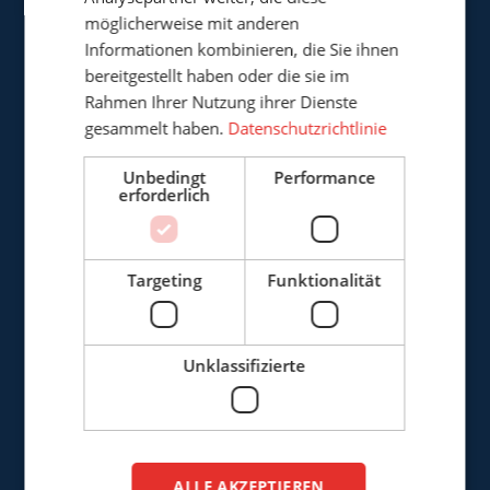
möglicherweise mit anderen
D-44379 Dortmund
Informationen kombinieren, die Sie ihnen
Deutschland
bereitgestellt haben oder die sie im
Rahmen Ihrer Nutzung ihrer Dienste
+49 (0)3222 - 1092 081
gesammelt haben.
Datenschutzrichtlinie
info@cepro.de
Unbedingt
Performance
erforderlich
Targeting
Funktionalität
VERKAUF
+49 (0)3222 - 1092 081
Unklassifizierte
anfrage@cepro.eu
FINANZEN & VERWALTUNG
+31 (0)161 22 35 11
ALLE AKZEPTIEREN