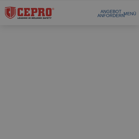
Zertifizierte Produkte
ANGEBOT
MENÜ
ANFORDERN
Unsere Produkte
Gesamtlösungen
Projekte
Schweissvorhäng
Angebot anfordern
Schweisslamellen
Kontakt
Stellwände
Lamellenstreifen
Referenzen
Schweissdecken
Über uns