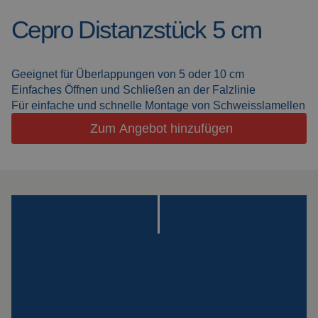
Schweisskabinen
Aktuelles
Cepro Distanzstück 5 cm
Outdoor
Häufig gestellte Fragen
Schweissen
Geeignet für Überlappungen von 5 oder 10 cm
Downloads
Einfaches Öffnen und Schließen an der Falzlinie
Schleiflamellen
Für einfache und schnelle Montage von Schweisslamellen
Zum Angebot hinzufügen
Arbeitskabinen
Schleifvorhänge
Laserschweissen
Isolationsprodukte
Spezialaufhängungen
Impact