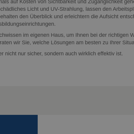
mals auf Kosten von Sichtbarkeit und Zugänglichkeit ge
1 Tag
Dieses Cookie ist mit Microsoft Clarity Analytics Softwa
Microsoft
wird verwendet, um Informationen über die Benutzersi
.cepro.de
dliches Licht und UV-Strahlung, lassen den Arbeitsplat
und mehrere Seitenansichten zu einer einzigen Benutzer
Analysezwecke zu kombinieren.
ehalten den Überblick und erleichtern die Aufsicht ents
bildungseinrichtungen.
hwissen im eigenen Haus, um Ihnen bei der richtigen W
aten wir Sie, welche Lösungen am besten zu Ihrer Situa
r nicht nur sicher, sondern auch wirklich effektiv ist.