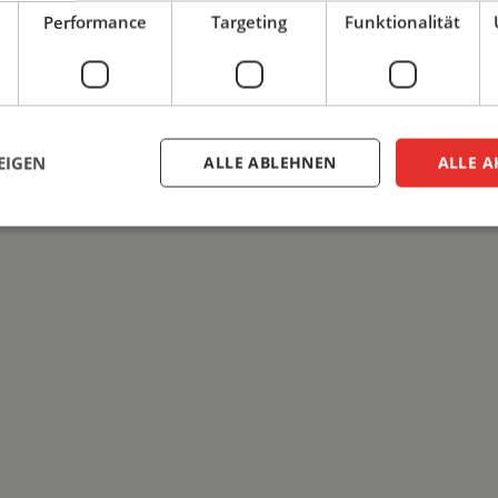
Performance
Targeting
Funktionalität
EIGEN
ALLE ABLEHNEN
ALLE A
ingt erforderlich
Performance
Targeting
Funktionalität
Unklassifi
iche Cookies ermöglichen wesentliche Kernfunktionen der Website wie die Benutzeran
ne die unbedingt erforderlichen Cookies kann die Website nicht ordnungsgemäß ver
Anbieter
/
Ablaufdatum
Beschreibung
Domäne
Session
Cookie, das von Anwendungen generiert wird, d
PHP.net
Sprache basieren. Dies ist eine allgemeine Kenn
www.cepro.de
Verwalten von Benutzersitzungsvariablen verwe
eih bis zur Rückgabe – optimal geschützt
Normalerweise handelt es sich um eine zufällig g
Art und Weise, wie sie verwendet wird, kann für 
sein. Ein gutes Beispiel ist jedoch die Beibehalt