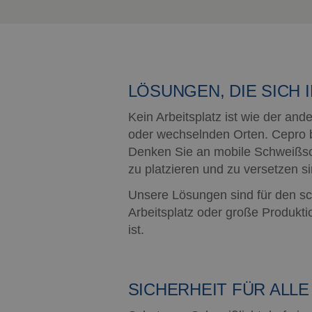
V
CookieScriptConse
LÖSUNGEN, DIE SICH 
Name
Name
Kein Arbeitsplatz ist wie der an
Anbieter
Name
__ctid
Domäne
oder wechselnden Orten. Cepro bi
_clck
Denken Sie an mobile Schweißsch
_gcl_au
Google L
.cepro.de
zu platzieren und zu versetzen si
_ga_Z0J79KG7XQ
IDE
Google L
Unsere Lösungen sind für den sc
.doublecl
_ga_27ZGDWQ3TT
Arbeitsplatz oder große Produktio
ist.
_ga
SICHERHEIT FÜR ALL