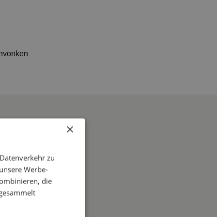
×
 Datenverkehr zu
 unsere Werbe-
ombinieren, die
e gesammelt