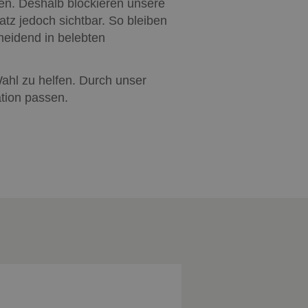
hen. Deshalb blockieren unsere
re verbunden. Es
tzung zu speichern
z jedoch sichtbar. So bleiben
sitzung für
cheidend in belebten
ahl zu helfen. Durch unser
tion passen.