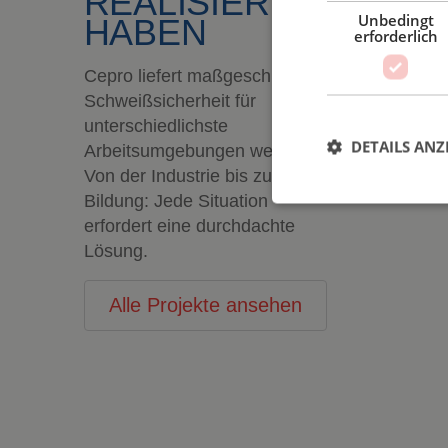
REALISIERT
Unbedingt
HABEN
erforderlich
Cepro liefert maßgeschneiderte
Schweißsicherheit für
unterschiedlichste
DETAILS ANZ
Arbeitsumgebungen weltweit.
Von der Industrie bis zur
Bildung: Jede Situation
erfordert eine durchdachte
Unbed
Lösung.
Unbedingt erforderl
Kontoverwaltung. Oh
Alle Projekte ansehen
Name
PHPSESSID
Vom Verl