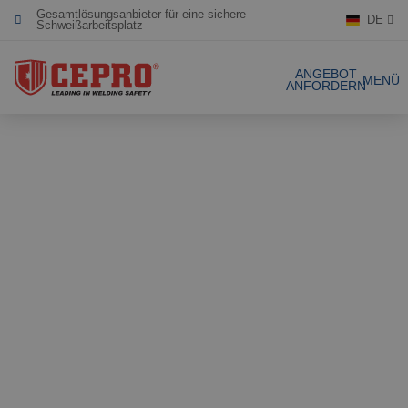
DE
Engagiert & flexibel
Zertifizierte Produkte
ANGEBOT
MENÜ
ANFORDERN
Unsere Produkte
Gesamtlösungen
Projekte
Schweissvorhäng
Angebot anfordern
Schweisslamellen
Kontakt
Stellwände
Lamellenstreifen
Referenzen