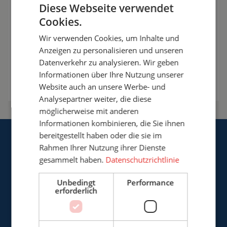
Diese Webseite verwendet
Cookies.
+49 (0)3222 - 1092 081
Wir verwenden Cookies, um Inhalte und
info@cepro.de
Anzeigen zu personalisieren und unseren
Datenverkehr zu analysieren. Wir geben
Möglichkeiten besprechen
Informationen über Ihre Nutzung unserer
Website auch an unsere Werbe- und
Analysepartner weiter, die diese
möglicherweise mit anderen
Informationen kombinieren, die Sie ihnen
bereitgestellt haben oder die sie im
Rahmen Ihrer Nutzung ihrer Dienste
gesammelt haben.
Datenschutzrichtlinie
Unbedingt
Performance
Cepro Deutschland GmbH
erforderlich
Germaniastrasse 28
D-44379 Dortmund
Deutschland