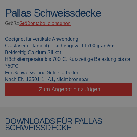
Pallas Schweissdecke
Schweissdecken
Über uns
Größe
Größentabelle ansehen
Schweisskabinen
Aktuelles
Outdoor
Geeignet für vertikale Anwendung
Häufig gestellte Fragen
Schweissen
Glasfaser (Filament), Flächengewicht 700 gram/m²
Beidseitig Calcium-Silikat
Downloads
Schleiflamellen
Höchsttemperatur bis 700°C, Kurzzeitige Belastung bis ca.
750°C
Für Schweiss- und Schleifarbeiten
Arbeitskabinen
Nach EN 13501-1 - A1, Nicht brennbar
Zum Angebot hinzufügen
Schleifvorhänge
Laserschweissen
DOWNLOADS FÜR PALLAS
Isolationsprodukte
SCHWEISSDECKE